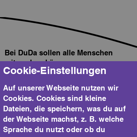
Bei DuDa sollen alle Menschen
mitmachen können.
Cookie-Einstellungen
Texte in Leichter Sprache sind
Auf unserer Webseite nutzen wir
einfacher und verständlicher.
Cookies. Cookies sind kleine
Dateien, die speichern, was du auf
Bei DuDa sprechen wir in Leichter
der Webseite machst, z. B. welche
Sprache.
Sprache du nutzt oder ob du