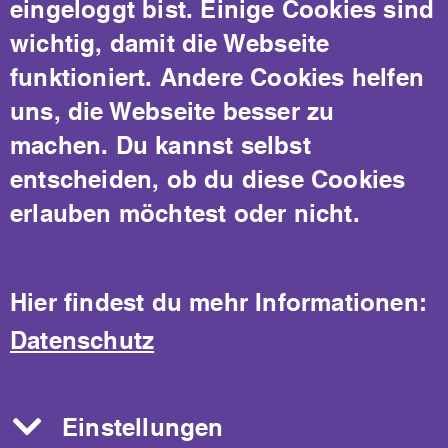
eingeloggt bist. Einige Cookies sind
Mehr Menschen verstehen uns.
wichtig, damit die Webseite
Weniger Menschen sind auf Hilfe
funktioniert. Andere Cookies helfen
angewiesen.
uns, die Webseite besser zu
machen. Du kannst selbst
Leichte Sprache ermöglicht ein
entscheiden, ob du diese Cookies
selbstbestimmtes Mitmachen bei
erlauben möchtest oder nicht.
DuDa.
Hier findest du mehr Informationen:
Datenschutz
Mitmachen bei
Du
Da
Einstellungen